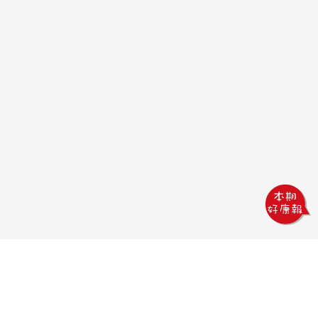
鏵威創意文教館