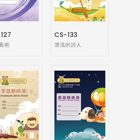
127
CS-133
藝術
漂流的詩人