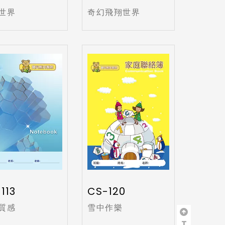
世界
奇幻飛翔世界
113
CS-120
質感
雪中作樂
T