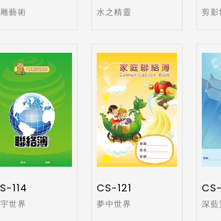
花雕藝術
水之精靈
剪影
S-114
CS-121
CS-
寰宇世界
夢中世界
深藍