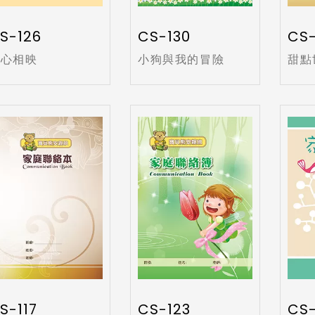
S-126
CS-130
CS-
心心相映
小狗與我的冒險
甜點
S-117
CS-123
CS-