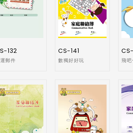
S-132
CS-141
CS-
幸運郵件
數獨好好玩
飛吧