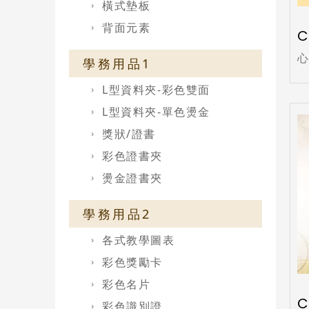
橫式墊板
背面元素
C
學務用品1
L型資料夾-彩色雙面
L型資料夾-單色燙金
獎狀/證書
彩色證書夾
燙金證書夾
學務用品2
各式教學圖表
彩色獎勵卡
彩色名片
C
彩色識別證