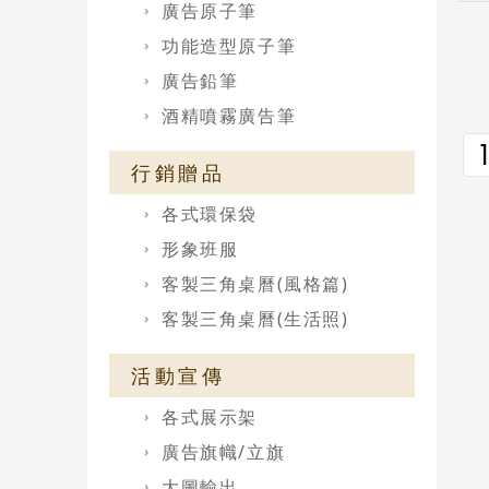
廣告原子筆
功能造型原子筆
廣告鉛筆
酒精噴霧廣告筆
1
行銷贈品
各式環保袋
形象班服
客製三角桌曆(風格篇)
客製三角桌曆(生活照)
活動宣傳
各式展示架
廣告旗幟/立旗
大圖輸出