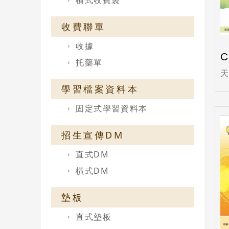
橫式收費袋
收費聯單
收據
C
托藥單
學習檔案資料本
固定式學習資料本
招生宣傳DM
直式DM
橫式DM
墊板
直式墊板