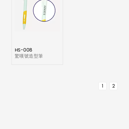
HS-008
驚嘆號造型筆
1
2