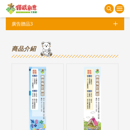
廣告贈品3
商
品介紹