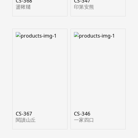
CS-368
CS-347
盪鞦韆
印第安熊
CS-367
CS-346
閱讀山丘
一家四口