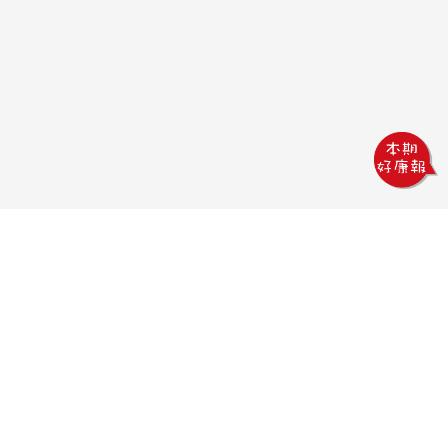
鏵威創意文教館
電話：04-2378-1569
傳真：04-2378-5965
信箱：uv.design@msa.hinet.net
地址：403 台中市西區五權一街76號