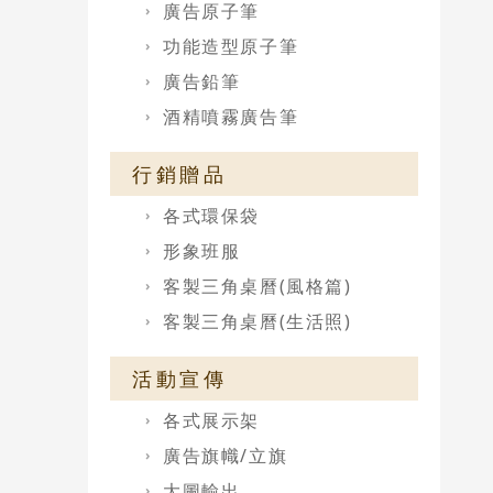
廣告原子筆
功能造型原子筆
廣告鉛筆
酒精噴霧廣告筆
行銷贈品
各式環保袋
形象班服
客製三角桌曆(風格篇)
客製三角桌曆(生活照)
活動宣傳
各式展示架
廣告旗幟/立旗
大圖輸出