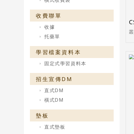
橫式收費袋
收費聯單
C
收據
托藥單
學習檔案資料本
固定式學習資料本
招生宣傳DM
直式DM
橫式DM
墊板
直式墊板