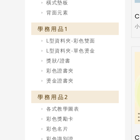
橫式墊板
背面元素
C
學務用品1
L型資料夾-彩色雙面
L型資料夾-單色燙金
獎狀/證書
彩色證書夾
燙金證書夾
學務用品2
各式教學圖表
彩色獎勵卡
彩色名片
C
彩色識別證