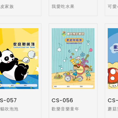
頑皮家族
我愛吃水果
可愛
S-057
CS-056
CS-
熊貓吹泡泡
歡樂音樂童年
蘑菇