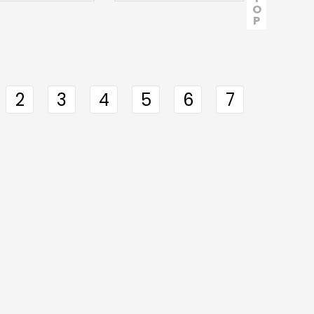
O
P
2
3
4
5
6
7