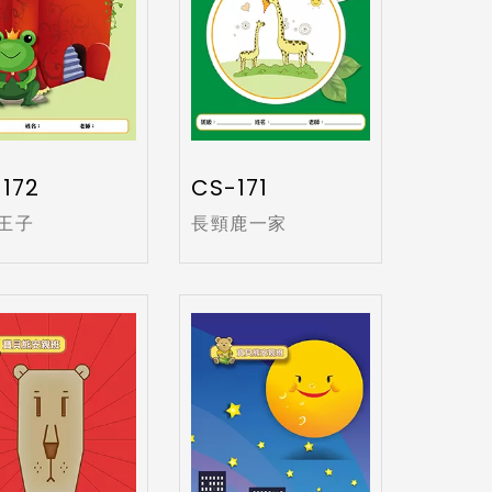
172
CS-171
王子
長頸鹿一家