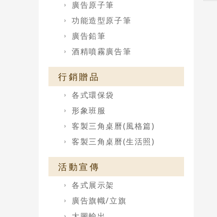
廣告原子筆
功能造型原子筆
廣告鉛筆
酒精噴霧廣告筆
行銷贈品
各式環保袋
形象班服
客製三角桌曆(風格篇)
客製三角桌曆(生活照)
活動宣傳
各式展示架
廣告旗幟/立旗
大圖輸出