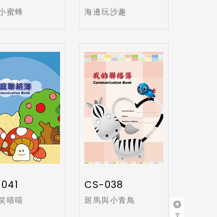
小蜜蜂
海邊玩沙趣
041
CS-038
笑嘻嘻
斑馬與小青鳥
T