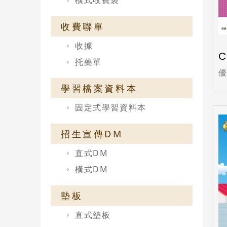
橫式收費袋
收費聯單
收據
C
托藥單
學習檔案資料本
固定式學習資料本
招生宣傳DM
直式DM
橫式DM
墊板
直式墊板