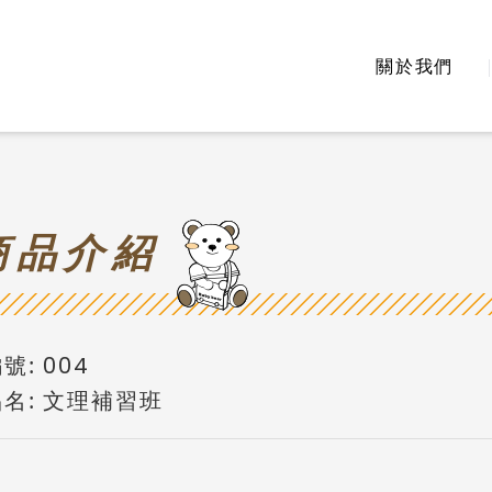
關於我們
商
品介紹
號:
004
名:
文理補習班