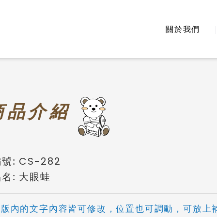
關於我們
商
品介紹
號:
CS-282
名:
大眼蛙
公版內的文字內容皆可修改，位置也可調動，可放上補