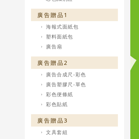
廣告贈品1
海報式面紙包
塑料面紙包
廣告扇
廣告贈品2
廣告合成尺-彩色
廣告塑膠尺-單色
彩色便條紙
彩色貼紙
廣告贈品3
文具套組