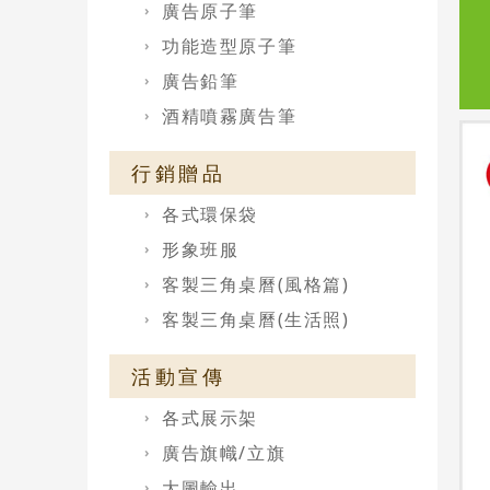
廣告原子筆
功能造型原子筆
廣告鉛筆
酒精噴霧廣告筆
行銷贈品
各式環保袋
形象班服
客製三角桌曆(風格篇)
客製三角桌曆(生活照)
活動宣傳
各式展示架
廣告旗幟/立旗
大圖輸出