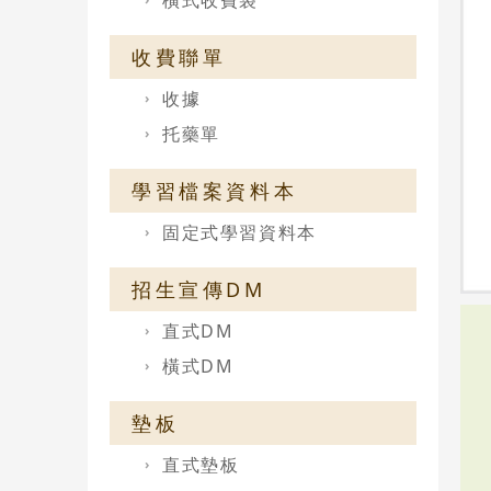
橫式收費袋
收費聯單
收據
托藥單
學習檔案資料本
固定式學習資料本
招生宣傳DM
直式DM
橫式DM
墊板
直式墊板