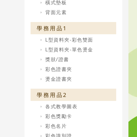
橫式墊板
背面元素
學務用品1
L型資料夾-彩色雙面
L型資料夾-單色燙金
獎狀/證書
彩色證書夾
燙金證書夾
學務用品2
各式教學圖表
彩色獎勵卡
彩色名片
彩色識別證