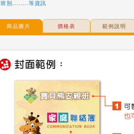
班別........等資訊
商品圖片
價格表
範例說明