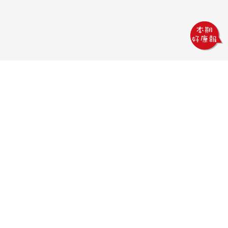
鏵威創意文教館
電話：04-2378-1569
傳真：04-2378-5965
信箱：uv.design@msa.hinet.net
地址：403 台中市西區五權一街76號
聯絡時間：
09:00AM~18:00PM
聯絡我們