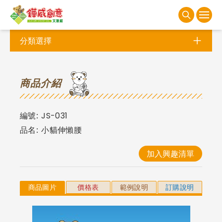
分類選擇
商
品介紹
編號:
JS-031
品名:
小貓伸懶腰
加入興趣清單
商品圖片
價格表
範例說明
訂購說明