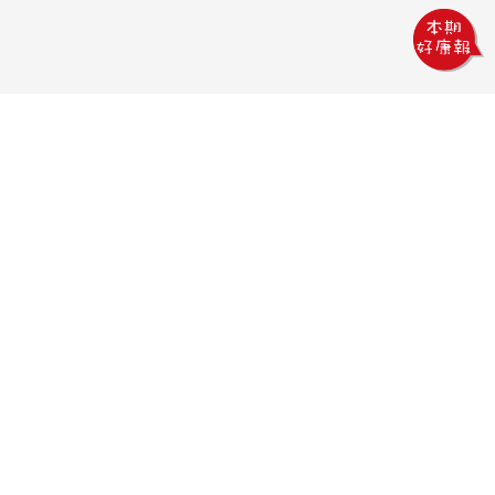
鏵威創意文教館
電話：04-2378-1569
傳真：04-2378-5965
信箱：uv.design@msa.hinet.net
地址：403 台中市西區五權一街76號
聯絡時間：
09:00AM~18:00PM
聯絡我們
隱私權政策