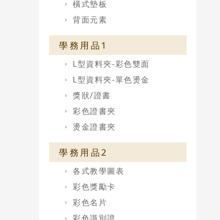
橫式墊板
背面元素
學務用品1
L型資料夾-彩色雙面
L型資料夾-單色燙金
獎狀/證書
彩色證書夾
燙金證書夾
學務用品2
各式教學圖表
彩色獎勵卡
彩色名片
彩色識別證