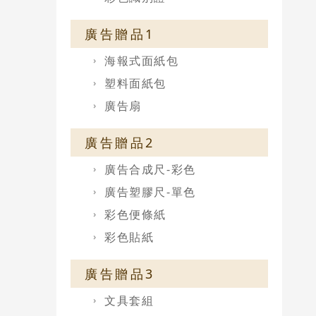
廣告贈品1
海報式面紙包
塑料面紙包
廣告扇
廣告贈品2
廣告合成尺-彩色
廣告塑膠尺-單色
彩色便條紙
彩色貼紙
廣告贈品3
文具套組