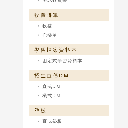
橫式收費袋
收費聯單
收據
托藥單
學習檔案資料本
固定式學習資料本
招生宣傳DM
直式DM
橫式DM
墊板
直式墊板