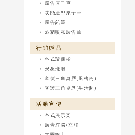
廣告原子筆
功能造型原子筆
廣告鉛筆
酒精噴霧廣告筆
行銷贈品
各式環保袋
形象班服
客製三角桌曆(風格篇)
客製三角桌曆(生活照)
活動宣傳
各式展示架
廣告旗幟/立旗
大圖輸出