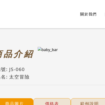
關於我們
商
品介紹
號:
JS-060
名:
太空冒險
商品圖片
價格表
範例說明