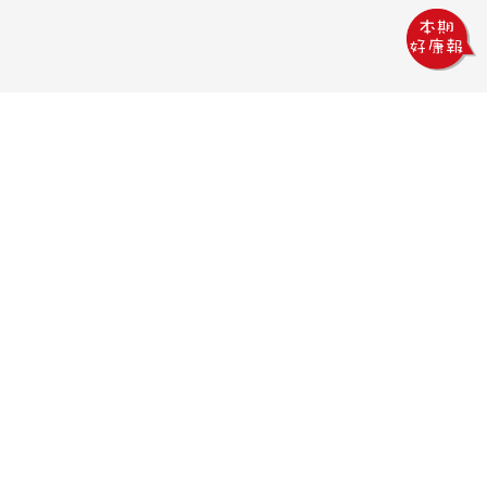
鏵威創意文教館
電話：04-2378-1569
傳真：04-2378-5965
信箱：uv.design@msa.hinet.net
地址：403 台中市西區五權一街76號
聯絡時間：
09:00AM~18:00PM
聯絡我們
隱私權政策