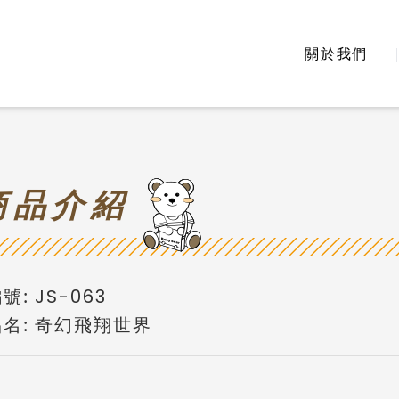
關於我們
商
品介紹
號:
JS-063
名:
奇幻飛翔世界