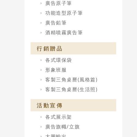
廣告原子筆
功能造型原子筆
廣告鉛筆
酒精噴霧廣告筆
行銷贈品
各式環保袋
形象班服
客製三角桌曆(風格篇)
客製三角桌曆(生活照)
活動宣傳
各式展示架
廣告旗幟/立旗
大圖輸出