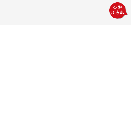
鏵威創意文教館
電話：04-2378-1569
傳真：04-2378-5965
信箱：uv.design@msa.hinet.net
地址：403 台中市西區五權一街76號
聯絡時間：
09:00AM~18:00PM
聯絡我們
隱私權政策