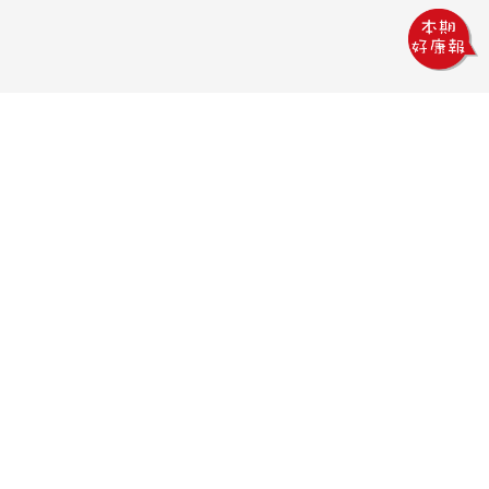
鏵威創意文教館
電話：04-2378-1569
傳真：04-2378-5965
信箱：uv.design@msa.hinet.net
地址：403 台中市西區五權一街76號
聯絡時間：
09:00AM~18:00PM
聯絡我們
隱私權政策