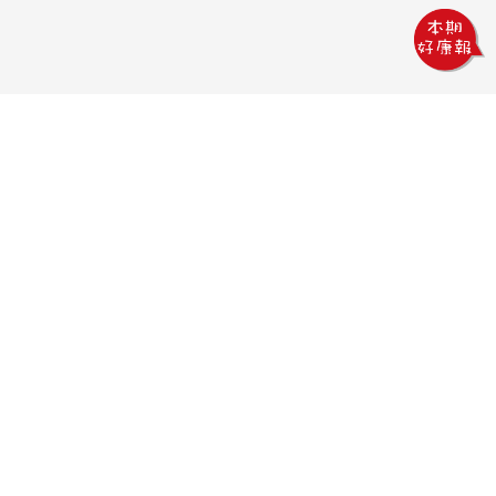
鏵威創意文教館
電話：04-2378-1569
傳真：04-2378-5965
信箱：uv.design@msa.hinet.net
地址：403 台中市西區五權一街76號
聯絡時間：
09:00AM~18:00PM
聯絡我們
隱私權政策