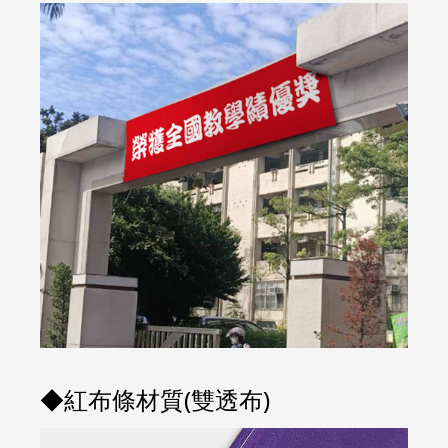
◆紅布條材質(雙透布)