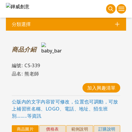
分類選擇
商
品介紹
編號:
CS-339
品名:
熊老師
加入興趣清單
公版內的文字內容皆可修改，位置也可調動，可放
上補習班名稱、LOGO、電話、地址、招生班
別........等資訊
商品圖片
價格表
範例說明
訂購說明