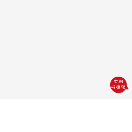
鏵威創意文教館