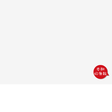
鏵威創意文教館