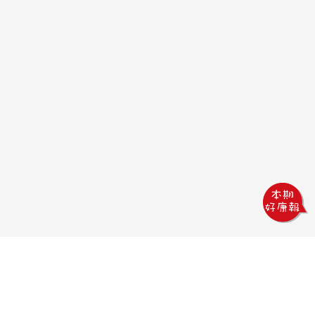
鏵威創意文教館