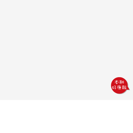
鏵威創意文教館