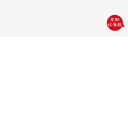
鏵威創意文教館
電話：04-2378-1569
傳真：04-2378-5965
信箱：uv.design@msa.hinet.net
地址：403 台中市西區五權一街76號
聯絡時間：
09:00AM~18:00PM
聯絡我們