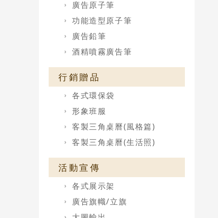
廣告原子筆
功能造型原子筆
廣告鉛筆
酒精噴霧廣告筆
行銷贈品
各式環保袋
形象班服
客製三角桌曆(風格篇)
客製三角桌曆(生活照)
活動宣傳
各式展示架
廣告旗幟/立旗
大圖輸出