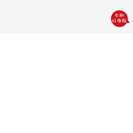
鏵威創意文教館
電話：04-2378-1569
傳真：04-2378-5965
信箱：uv.design@msa.hinet.net
地址：403 台中市西區五權一街76號
聯絡時間：
09:00AM~18:00PM
聯絡我們