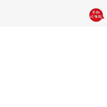
鏵威創意文教館
電話：04-2378-1569
傳真：04-2378-5965
信箱：uv.design@msa.hinet.net
地址：403 台中市西區五權一街76號
聯絡時間：
09:00AM~18:00PM
聯絡我們