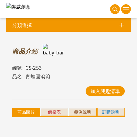
分類選擇
商
品介紹
編號:
CS-253
品名:
青蛙圓滾滾
加入興趣清單
商品圖片
價格表
範例說明
訂購說明