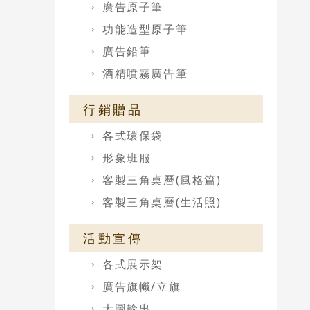
廣告原子筆
功能造型原子筆
廣告鉛筆
酒精噴霧廣告筆
行銷贈品
各式環保袋
形象班服
客製三角桌曆(風格篇)
客製三角桌曆(生活照)
活動宣傳
各式展示架
廣告旗幟/立旗
大圖輸出