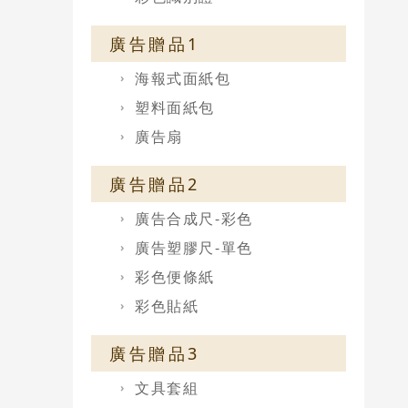
廣告贈品1
海報式面紙包
塑料面紙包
廣告扇
廣告贈品2
廣告合成尺-彩色
廣告塑膠尺-單色
彩色便條紙
彩色貼紙
廣告贈品3
文具套組