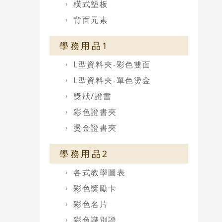
橫式墊板
背面元素
學務用品1
L型資料夾-彩色雙面
L型資料夾-單色燙金
獎狀/證書
彩色證書夾
燙金證書夾
學務用品2
各式教學圖表
彩色獎勵卡
彩色名片
彩色識別證