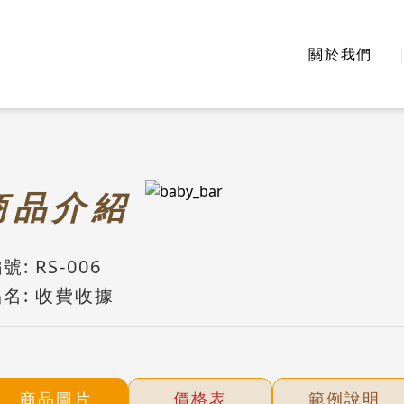
關於我們
商
品介紹
號:
RS-006
名:
收費收據
商品圖片
價格表
範例說明