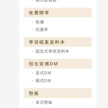
橫式收費袋
收費聯單
收據
托藥單
學習檔案資料本
固定式學習資料本
招生宣傳DM
直式DM
橫式DM
墊板
直式墊板