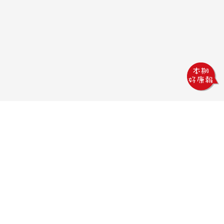
鏵威創意文教館
電話：04-2378-1569
傳真：04-2378-5965
信箱：uv.design@msa.hinet.net
地址：403 台中市西區五權一街76號
聯絡時間：
09:00AM~18:00PM