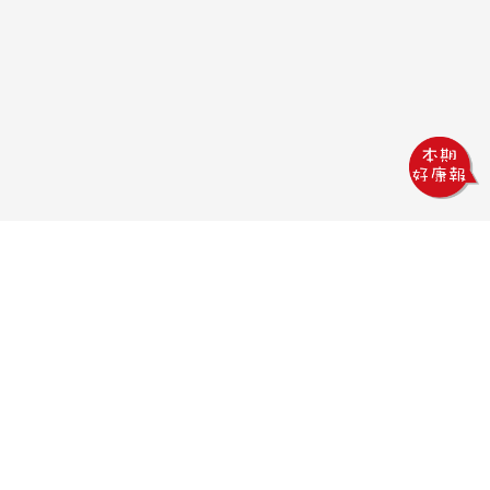
鏵威創意文教館
電話：04-2378-1569
傳真：04-2378-5965
信箱：uv.design@msa.hinet.net
地址：403 台中市西區五權一街76號
聯絡時間：
09:00AM~18:00PM