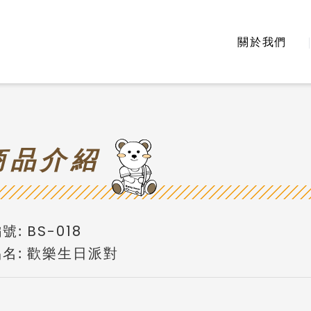
關於我們
商
品介紹
號:
BS-018
名:
歡樂生日派對