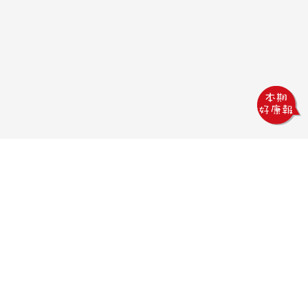
鏵威創意文教館
電話：04-2378-1569
傳真：04-2378-5965
信箱：uv.design@msa.hinet.net
地址：403 台中市西區五權一街76號
聯絡時間：
09:00AM~18:00PM