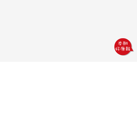
鏵威創意文教館
電話：04-2378-1569
傳真：04-2378-5965
信箱：uv.design@msa.hinet.net
地址：403 台中市西區五權一街76號
聯絡時間：
09:00AM~18:00PM