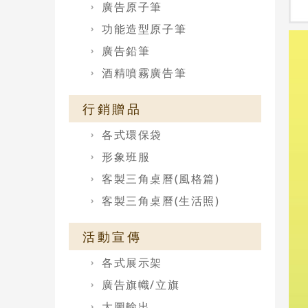
廣告原子筆
功能造型原子筆
廣告鉛筆
酒精噴霧廣告筆
行銷贈品
各式環保袋
形象班服
客製三角桌曆(風格篇)
客製三角桌曆(生活照)
活動宣傳
各式展示架
廣告旗幟/立旗
大圖輸出