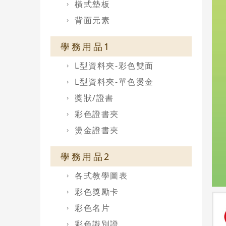
橫式墊板
背面元素
學務用品1
L型資料夾-彩色雙面
L型資料夾-單色燙金
獎狀/證書
彩色證書夾
燙金證書夾
學務用品2
各式教學圖表
彩色獎勵卡
彩色名片
彩色識別證