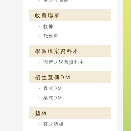
橫式收費袋
收費聯單
收據
托藥單
學習檔案資料本
固定式學習資料本
招生宣傳DM
直式DM
橫式DM
墊板
直式墊板