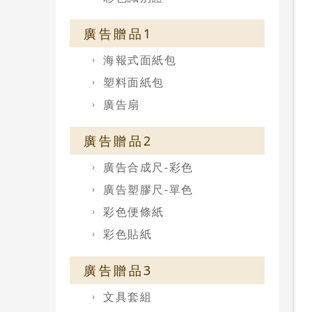
廣告贈品1
海報式面紙包
塑料面紙包
廣告扇
廣告贈品2
廣告合成尺-彩色
廣告塑膠尺-單色
彩色便條紙
彩色貼紙
廣告贈品3
文具套組