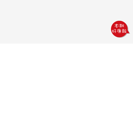
鏵威創意文教館
電話：04-2378-1569
傳真：04-2378-5965
信箱：uv.design@msa.hinet.net
地址：403 台中市西區五權一街76號
聯絡時間：
09:00AM~18:00PM
聯絡我們