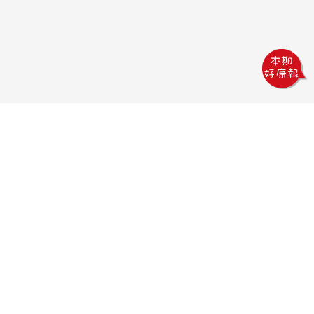
鏵威創意文教館
電話：04-2378-1569
傳真：04-2378-5965
信箱：uv.design@msa.hinet.net
地址：403 台中市西區五權一街76號
聯絡時間：
09:00AM~18:00PM
聯絡我們