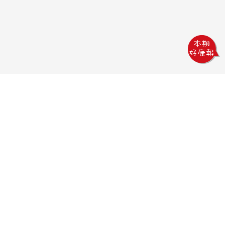
鏵威創意文教館
電話：04-2378-1569
傳真：04-2378-5965
信箱：uv.design@msa.hinet.net
地址：403 台中市西區五權一街76號
聯絡時間：
09:00AM~18:00PM
聯絡我們