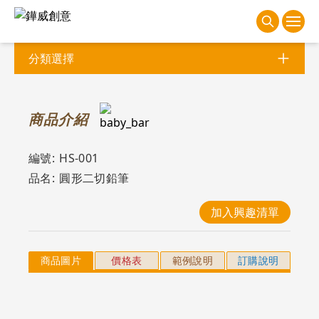
分類選擇
商
品介紹
編號:
HS-001
品名:
圓形二切鉛筆
加入興趣清單
商品圖片
價格表
範例說明
訂購說明