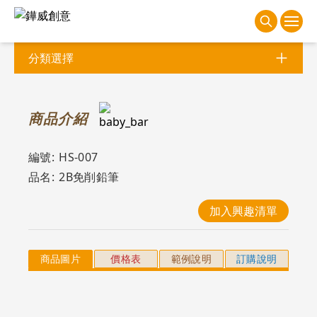
分類選擇
商
品介紹
編號:
HS-007
品名:
2B免削鉛筆
加入興趣清單
商品圖片
價格表
範例說明
訂購說明