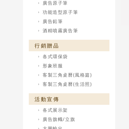
廣告原子筆
功能造型原子筆
廣告鉛筆
酒精噴霧廣告筆
行銷贈品
各式環保袋
形象班服
客製三角桌曆(風格篇)
客製三角桌曆(生活照)
活動宣傳
各式展示架
廣告旗幟/立旗
大圖輸出