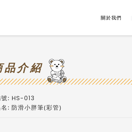
關於我們
商
品介紹
號:
HS-013
名:
防滑小胖筆(彩管)